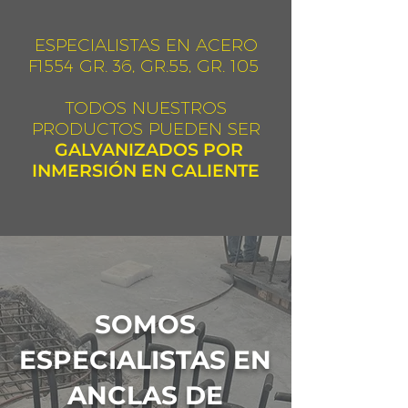
ESPECIALISTAS EN ACERO
F1554 GR. 36, GR.55, GR. 105
TODOS NUESTROS
PRODUCTOS PUEDEN SER
GALVANIZADOS POR
INMERSIÓN EN CALIENTE
SOMOS
ESPECIALISTAS EN
ANCLAS DE